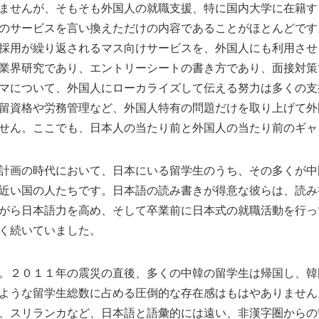
ませんが、そもそも外国人の就職支援、特に国内大学に在籍す
のサービスを言い換えただけの内容であることがほとんどです
採用が繰り返されるマス向けサービスを、外国人にも利用させ
業界研究であり、エントリーシートの書き方であり、面接対策
マについて、外国人にローカライズして伝える努力は多くの支
留資格や労務管理など、外国人特有の問題だけを取り上げて外
せん。ここでも、日本人の当たり前と外国人の当たり前のギャ
計画の時代において、日本にいる留学生のうち、その多くが中
近い国の人たちです。日本語の読み書きが得意な彼らは、読み
がら日本語力を高め、そして卒業前に日本式の就職活動を行っ
く続いていました。
。２０１１年の震災の直後、多くの中韓の留学生は帰国し、韓
ような留学生総数に占める圧倒的な存在感はもはやありません
、スリランカなど、日本語と語彙的には遠い、非漢字圏からの