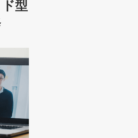
イド型
修