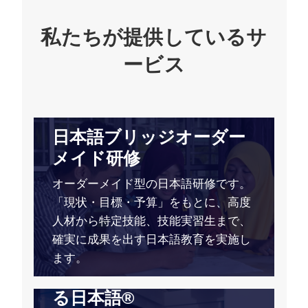
私たちが提供しているサ
ービス
日本語ブリッジオーダー
メイド研修
オーダーメイド型の日本語研修です。
「現状・目標・予算」をもとに、高度
人材から特定技能、技能実習生まで、
確実に成果を出す日本語教育を実施し
ます。
外国人受け入れ・つなが
る日本語®